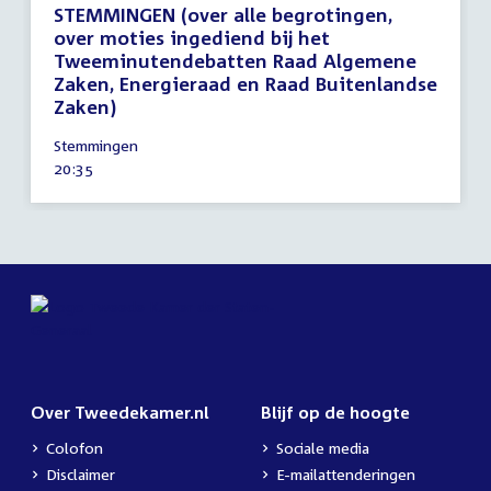
STEMMINGEN (over alle begrotingen,
over moties ingediend bij het
Tweeminutendebatten Raad Algemene
Zaken, Energieraad en Raad Buitenlandse
Zaken)
12
Stemmingen
december
Tijd
20:35
2024
activiteit:
Over Tweedekamer.nl
Blijf op de hoogte
Colofon
Sociale media
Disclaimer
E-mailattenderingen