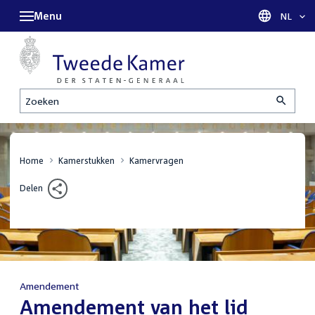
Menu
Taal sel
NL
Zoeken
Home
Kamerstukken
Kamervragen
Delen
Amendement
:
Amendement van het lid