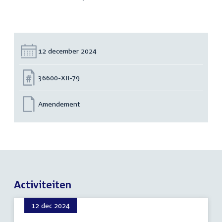
Datum:
12 december 2024
Nummer:
36600-XII-79
Amendement
Activiteiten
12 dec 2024