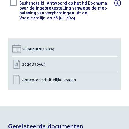
Download
Beslisnota bij Antwoord op het lid Boomsma
bestand:
over de ingebrekestelling vanwege de niet-
naleving van verplichtingen uit de
Vogelrichtlijn op 26 juli 2024
(PDF)
Datum:
26 augustus 2024
Nummer:
2024D30564
Antwoord schriftelijke vragen
Gerelateerde documenten