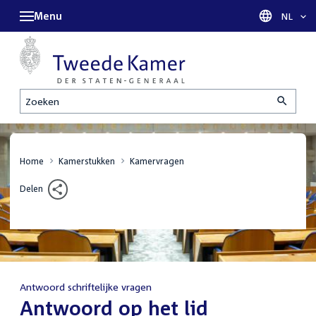
Menu
Taal sel
NL
Zoeken
Home
Kamerstukken
Kamervragen
Delen
Antwoord schriftelijke vragen
:
Antwoord op het lid