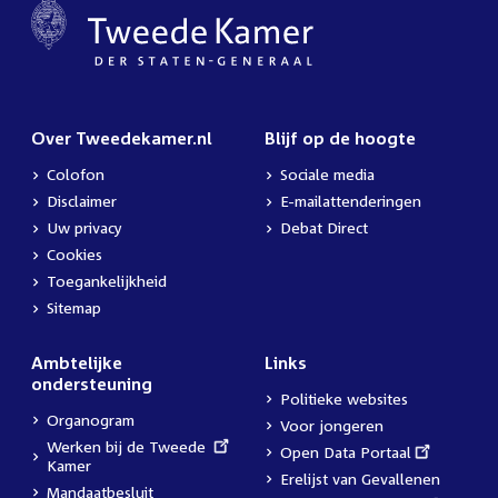
Over Tweedekamer.nl
Blijf op de hoogte
Colofon
Sociale media
Disclaimer
E-mailattenderingen
Uw privacy
Debat Direct
Cookies
Toegankelijkheid
Sitemap
Ambtelijke
Links
ondersteuning
Politieke websites
Organogram
Voor jongeren
External
Werken bij de Tweede
External
Open Data Portaal
link:
Kamer
link:
Erelijst van Gevallenen
Mandaatbesluit