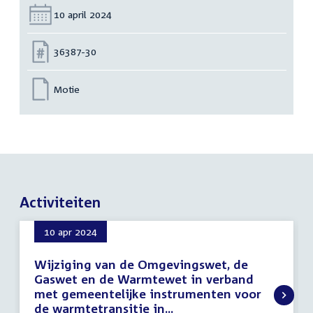
Datum:
10 april 2024
Nummer:
36387-30
Motie
Activiteiten
10 apr 2024
Wijziging van de Omgevingswet, de
Gaswet en de Warmtewet in verband
met gemeentelijke instrumenten voor
de warmtetransitie in...