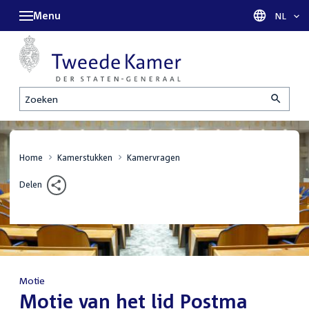
Menu
Taal sel
NL
Zoeken
Home
Kamerstukken
Kamervragen
Delen
Motie
:
Motie van het lid Postma