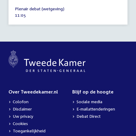
10
Plenair debat (wetgeving)
april
Tijd
11:05
2024
activiteit:
Over Tweedekamer.nl
Blijf op de hoogte
Colofon
Sociale media
Disclaimer
E-mailattenderingen
Uw privacy
Debat Direct
Cookies
Toegankelijkheid