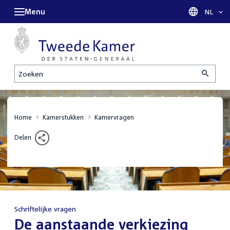
Menu
Taal sel
NL
Zoeken
Home
Kamerstukken
Kamervragen
Delen
Schriftelijke vragen
:
De aanstaande verkiezing