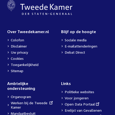
Over Tweedekamer.nl
Blijf op de hoogte
Colofon
Sociale media
Disclaimer
E-mailattenderingen
Uw privacy
Debat Direct
Cookies
Toegankelijkheid
Sitemap
Ambtelijke
Links
ondersteuning
Politieke websites
Organogram
Voor jongeren
External
Werken bij de Tweede
External
Open Data Portaal
link:
Kamer
link:
Erelijst van Gevallenen
Mandaatbesluit