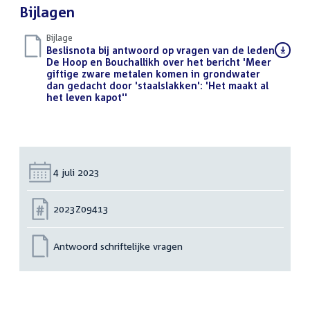
Bijlagen
Bijlage
Download
Beslisnota bij antwoord op vragen van de leden
bestand:
De Hoop en Bouchallikh over het bericht 'Meer
giftige zware metalen komen in grondwater
dan gedacht door 'staalslakken': 'Het maakt al
het leven kapot''
(PDF)
Datum:
4 juli 2023
Nummer:
2023Z09413
Antwoord schriftelijke vragen