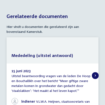
Gerelateerde documenten
Hier vindt u documenten die gerelateerd zijn aan
bovenstaand Kamerstuk.
Mededeling (uitstel antwoord)
15 juni 2023
Uitstel beantwoording vragen van de leden De Hoop
Mededeling
en Bouchallikh over het bericht “Meer giftige zware
(uitstel
metalen komen in grondwater dan gedacht door
antwoord)
‘staalslakken’: ‘Het maakt al het leven kapot.’”
Indiener
V.L.W.A. Heijnen, staatssecretaris van