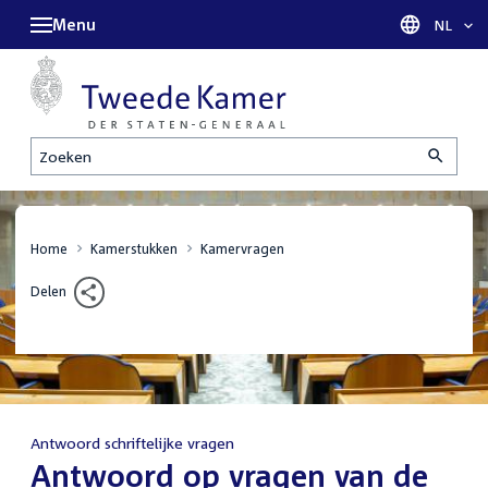
Menu
Taal sel
NL
Zoeken
Home
Kamerstukken
Kamervragen
Delen
Antwoord schriftelijke vragen
:
Antwoord op vragen van de