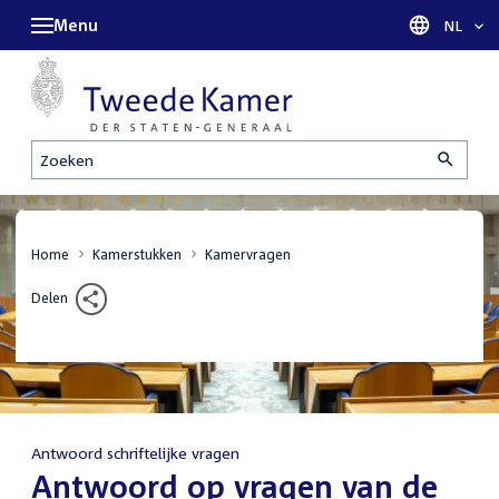
Menu
Taal sel
NL
Zoeken
Home
Kamerstukken
Kamervragen
Delen
Antwoord schriftelijke vragen
:
Antwoord op vragen van de