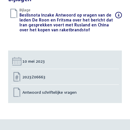
Bijlage
Download
Beslisnota inzake Antwoord op vragen van de
bestand:
leden De Roon en Fritsma over het bericht dat
Iran gesprekken voert met Rusland en China
over het kopen van raketbrandstof
(PDF)
Datum:
10 mei 2023
Nummer:
2023Z06663
Antwoord schriftelijke vragen