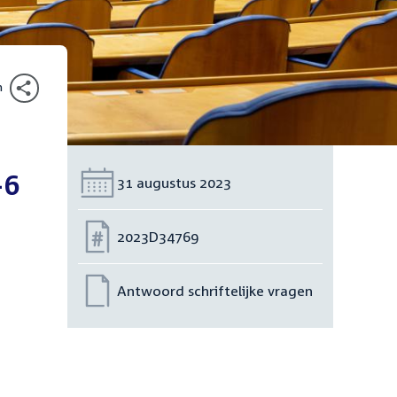
n
-6
Datum:
31 augustus 2023
Nummer:
2023D34769
Antwoord schriftelijke vragen