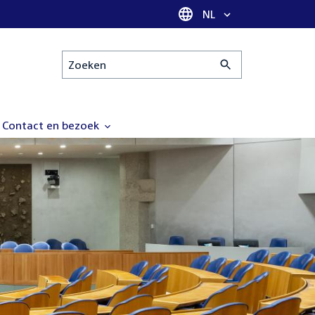
Taal selectie
NL
Zoeken
Contact en bezoek