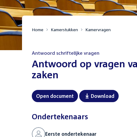
Home
Kamerstukken
Kamervragen
Antwoord schriftelijke vragen
:
Antwoord op vragen va
zaken
Open document
Download
Ondertekenaars
Eerste ondertekenaar