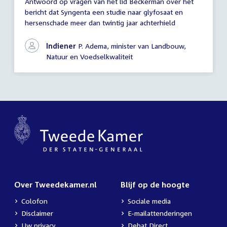
Antwoord op vragen van het lid Beckerman over het
Antwoord
bericht dat Syngenta een studie naar glyfosaat en
schriftelijke
hersenschade meer dan twintig jaar achterhield
vragen
Indiener
P. Adema, minister van Landbouw,
Natuur en Voedselkwaliteit
Over Tweedekamer.nl
Blijf op de hoogte
Colofon
Sociale media
Disclaimer
E-mailattenderingen
Uw privacy
Debat Direct