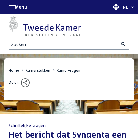
Menu
Taal sel
NL
Zoeken
Home
Kamerstukken
Kamervragen
Delen
Schriftelijke vragen
:
Het bericht dat Syngenta een