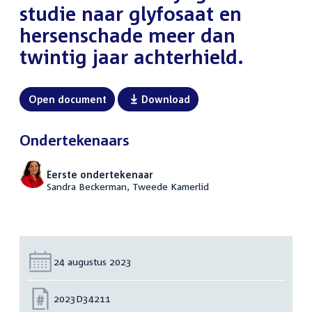
studie naar glyfosaat en
hersenschade meer dan
twintig jaar achterhield.
Open document
Download
Ondertekenaars
Eerste ondertekenaar
Sandra Beckerman, Tweede Kamerlid
Datum:
24 augustus 2023
Nummer:
2023D34211