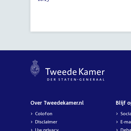
2018
activiteit:
Over Tweedekamer.nl
Blijf 
Colofon
Soci
Disclaimer
E-ma
Uw privacy
Deba