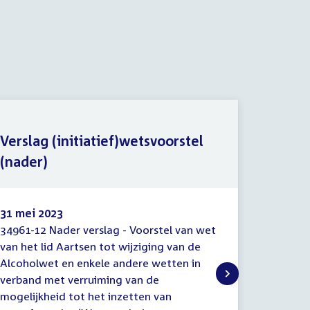
Verslag (initiatief)wetsvoorstel
Nota v
(nader)
(initia
31 mei 2023
14 april
34961-12 Nader verslag - Voorstel van wet
34961-11
Verslag
Nota
van het lid Aartsen tot wijziging van de
wet van 
(initiatief)wetsvoorstel
van
Alcoholwet en enkele andere wetten in
de Drank
(nader)
wijzigi
verband met verruiming van de
(initiat
wetten i
mogelijkheid tot het inzetten van
mogelijk