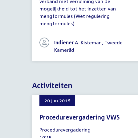
verband met verruiming van de
mogelijkheid tot het inzetten van
mengformules (Wet regulering
mengformules)
Indiener
A. Kisteman, Tweede
Kamerlid
Activiteiten
20 jun 2018
Procedurevergadering VWS
20
Procedurevergadering
juni
Tijd
10:15