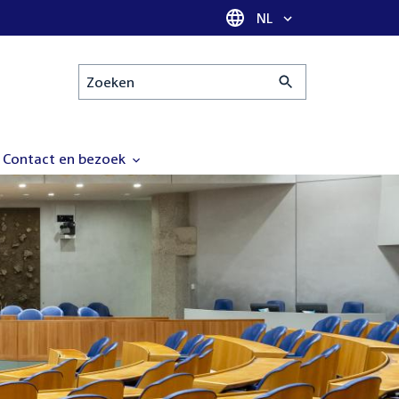
Taal selectie
NL
Zoeken
Contact en bezoek