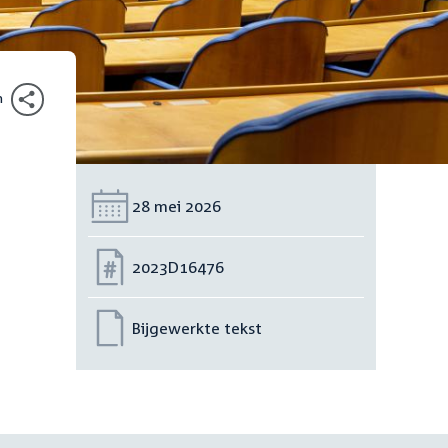
n
Datum:
28 mei 2026
Nummer:
2023D16476
Bijgewerkte tekst