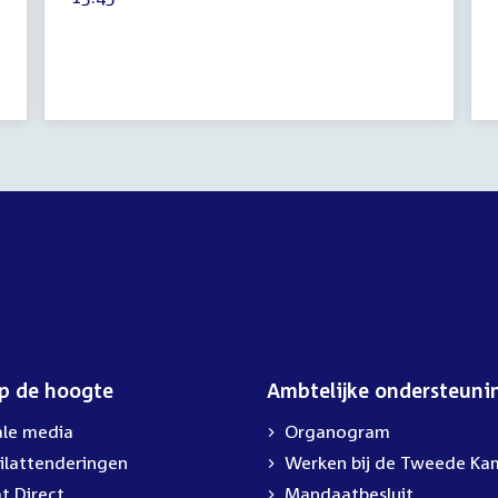
2020
activiteit:
op de hoogte
Ambtelijke ondersteuni
ale media
Organogram
ilattenderingen
External
Werken bij de Tweede Ka
link:
t Direct
Mandaatbesluit