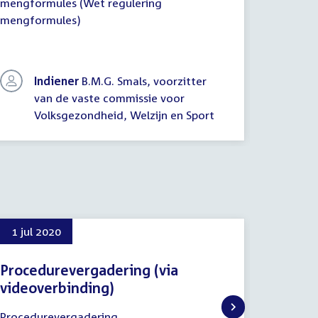
mengformules (Wet regulering
mengfor
mengformules)
mengfor
Indiener
B.M.G. Smals, voorzitter
van de vaste commissie voor
In
Volksgezondheid, Welzijn en Sport
K
1 jul 2020
29 jul
Procedurevergadering (via
Voorst
videoverbinding)
Ziengs
Drank-
1
Procedurevergadering