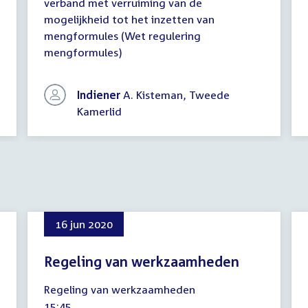
verband met verruiming van de
mogelijkheid tot het inzetten van
mengformules (Wet regulering
mengformules)
Indiener
A. Kisteman, Tweede
Kamerlid
16 jun 2020
Regeling van werkzaamheden
16
Regeling van werkzaamheden
juni
Tijd
15:45