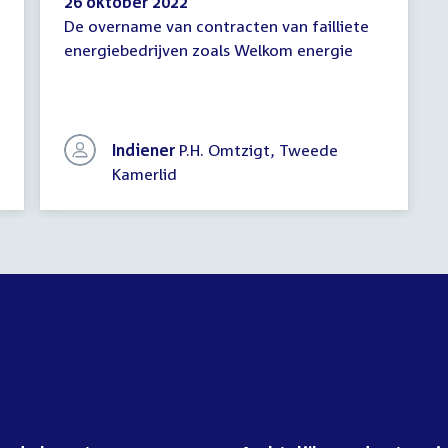
26 oktober 2022
De overname van contracten van failliete
Schriftelijke
energiebedrijven zoals Welkom energie
vragen
Indiener
P.H. Omtzigt, Tweede
Kamerlid