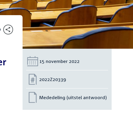
n
er
Datum:
15 november 2022
Nummer:
2022Z20339
Mededeling (uitstel antwoord)