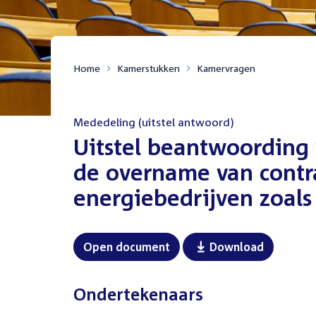
Home
Kamerstukken
Kamervragen
Mededeling (uitstel antwoord)
:
Uitstel beantwoording 
de overname van contra
energiebedrijven zoal
Open document
Download
Ondertekenaars