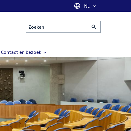
Taal selectie
NL
Zoeken
Contact en bezoek