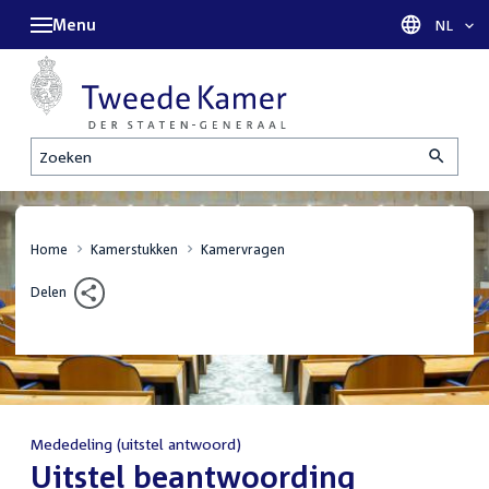
Menu
Taal sel
NL
Zoeken
Home
Kamerstukken
Kamervragen
Delen
Mededeling (uitstel antwoord)
:
Uitstel beantwoording