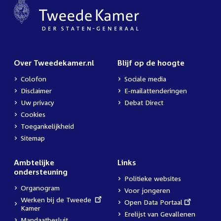
Over Tweedekamer.nl
Blijf op de hoogte
Colofon
Sociale media
Disclaimer
E-mailattenderingen
Uw privacy
Debat Direct
Cookies
Toegankelijkheid
Sitemap
Ambtelijke
Links
ondersteuning
Politieke websites
Organogram
Voor jongeren
External
Werken bij de Tweede
External
Open Data Portaal
link:
Kamer
link:
Erelijst van Gevallenen
Mandaatbesluit