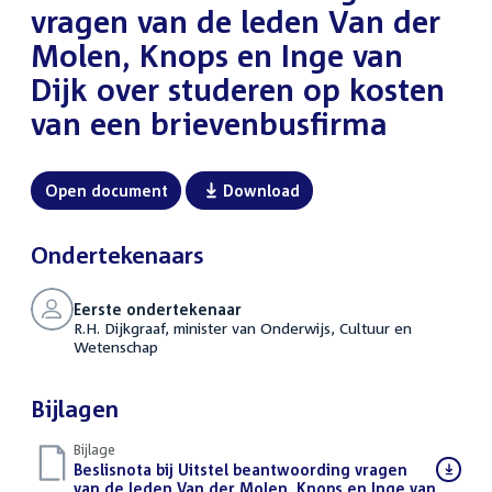
vragen van de leden Van der
Molen, Knops en Inge van
Dijk over studeren op kosten
van een brievenbusfirma
Open document
Download
Ondertekenaars
Eerste ondertekenaar
R.H. Dijkgraaf, minister van Onderwijs, Cultuur en
Wetenschap
Bijlagen
Bijlage
Download
Beslisnota bij Uitstel beantwoording vragen
bestand:
van de leden Van der Molen, Knops en Inge van