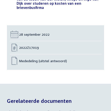
Dijk over studeren op kosten van een
brievenbusfirma
(PDF)
Datum:
28 september 2022
Nummer:
2022Z17019
Mededeling (uitstel antwoord)
Gerelateerde documenten