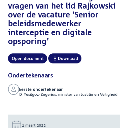
vragen van het lid Rajkowski
over de vacature ‘Senior
beleidsmedewerker
interceptie en digitale
opsporing’
Open document
Download
Ondertekenaars
Eerste ondertekenaar
D. Yeşilgöz-Zegerius, minister van Justitie en Veiligheid
Datum:
1 maart 2022