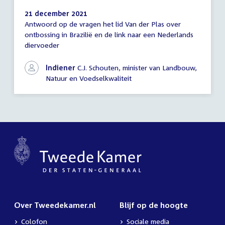
21 december 2021
Antwoord op de vragen het lid Van der Plas over
Antwoord
ontbossing in Brazilië en de link naar een Nederlands
schriftelijke
diervoeder
vragen
Indiener
C.J. Schouten, minister van Landbouw,
Natuur en Voedselkwaliteit
Over Tweedekamer.nl
Blijf op de hoogte
Colofon
Sociale media