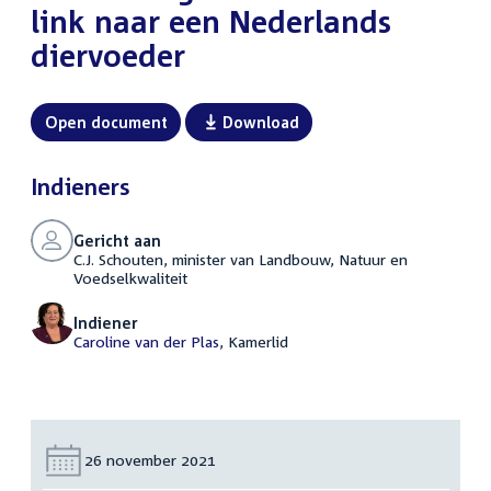
link naar een Nederlands
diervoeder
Open document
Download
Indieners
Gericht aan
C.J. Schouten, minister van Landbouw, Natuur en
Voedselkwaliteit
Indiener
Caroline van der Plas
, Kamerlid
Datum:
26 november 2021