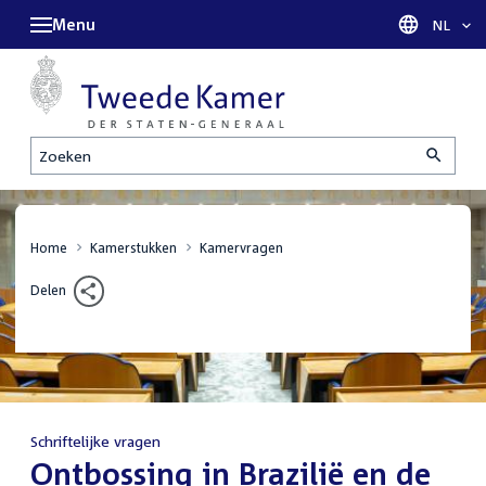
Menu
Taal sel
NL
Zoeken
Home
Kamerstukken
Kamervragen
Delen
Schriftelijke vragen
:
Ontbossing in Brazilië en de