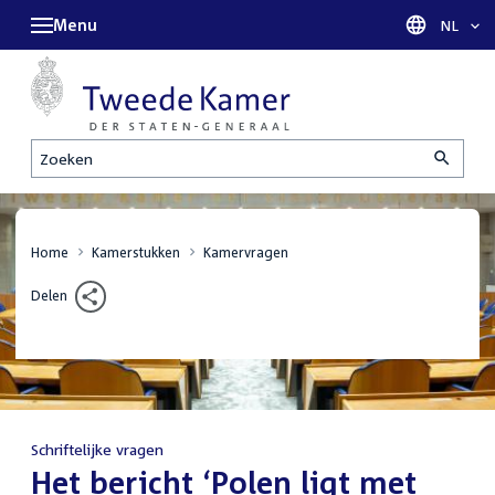
Menu
Taal sel
NL
Zoeken
Home
Kamerstukken
Kamervragen
Delen
Schriftelijke vragen
:
Het bericht ‘Polen ligt met