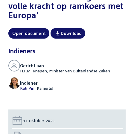
volle kracht op ramkoers met
Europa’
Open document
Download
Indieners
Gericht aan
H.P.M. Knapen, minister van Buitenlandse Zaken
Indiener
Kati Piri
, Kamerlid
Datum:
11 oktober 2021