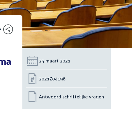
n
tma
Datum:
25 maart 2021
Nummer:
2021Z04196
Antwoord schriftelijke vragen