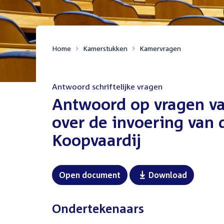
Home
Kamerstukken
Kamervragen
Antwoord schriftelijke vragen
:
Antwoord op vragen v
over de invoering van
Koopvaardij
Open document
Download
Ondertekenaars