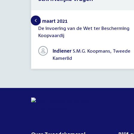
5 maart 2021
De invoering van de Wet ter Bescherming
Schriftelijke
Koopvaardij
vragen
Indiener
S.M.G. Koopmans, Tweede
Kamerlid