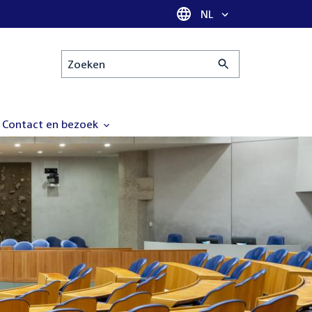
Taal selectie
NL
Zoeken
Contact en bezoek