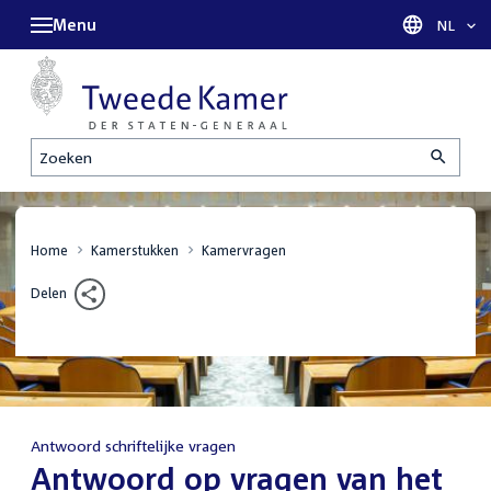
Menu
Taal sel
NL
Zoeken
Home
Kamerstukken
Kamervragen
Delen
Antwoord schriftelijke vragen
:
Antwoord op vragen van het