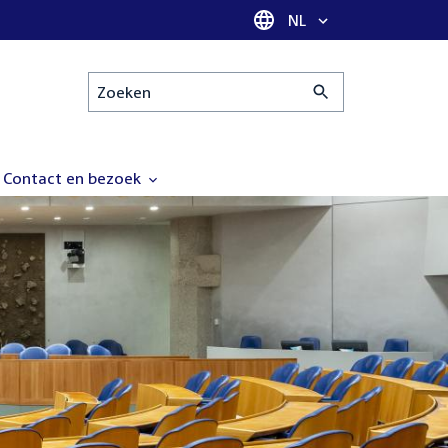
Taal selectie
NL
Zoeken
Contact en bezoek