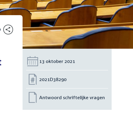
n
t
Datum:
13 oktober 2021
Nummer:
2021D38290
Antwoord schriftelijke vragen