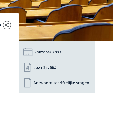
n
Datum:
8 oktober 2021
Nummer:
2021D37664
Antwoord schriftelijke vragen