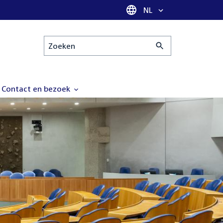
Taal selectie
NL
Zoeken
Contact en bezoek