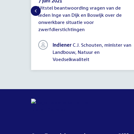
7 juni 2021
Uitstel beantwoording vragen van de
Mededeling
leden Inge van Dijk en Boswijk over de
(uitstel
onwerkbare situatie voor
antwoord)
zwerfdierstichtingen
Indiener
C.J. Schouten, minister van
Landbouw, Natuur en
Voedselkwaliteit