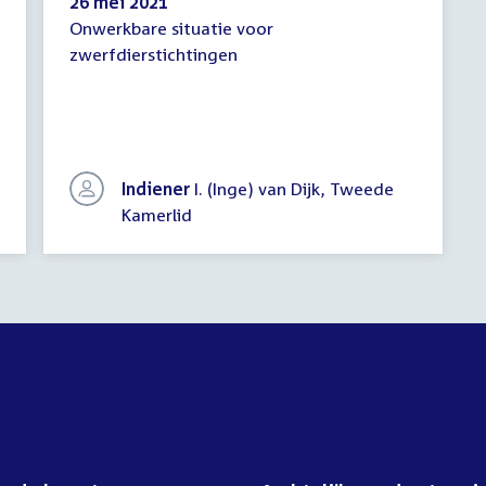
26 mei 2021
Onwerkbare situatie voor
Schriftelijke
zwerfdierstichtingen
vragen
Indiener
I. (Inge) van Dijk, Tweede
Kamerlid