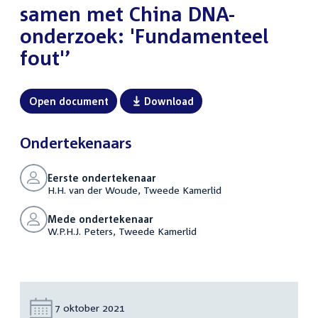
samen met China DNA-
onderzoek: 'Fundamenteel
fout'’
Open document
Download
Ondertekenaars
Eerste ondertekenaar
H.H. van der Woude, Tweede Kamerlid
Mede ondertekenaar
W.P.H.J. Peters, Tweede Kamerlid
Datum:
7 oktober 2021