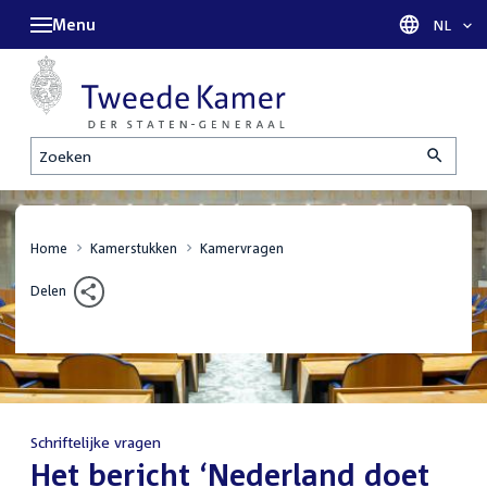
Menu
Taal sel
NL
Zoeken
Home
Kamerstukken
Kamervragen
Delen
Schriftelijke vragen
:
Het bericht ‘Nederland doet