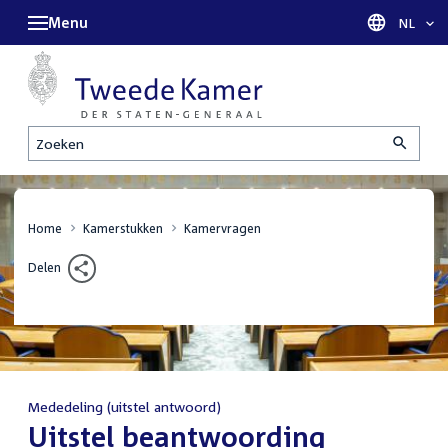
Menu
Taal sel
NL
Zoeken
Home
Kamerstukken
Kamervragen
Delen
Mededeling (uitstel antwoord)
:
Uitstel beantwoording