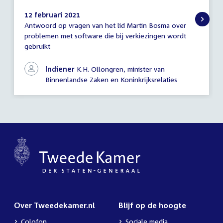
12 februari 2021
Antwoord op vragen van het lid Martin Bosma over
Antwoord
problemen met software die bij verkiezingen wordt
schriftelijke
gebruikt
vragen
Indiener
K.H. Ollongren, minister van
Binnenlandse Zaken en Koninkrijksrelaties
Over Tweedekamer.nl
Blijf op de hoogte
Colofon
Sociale media