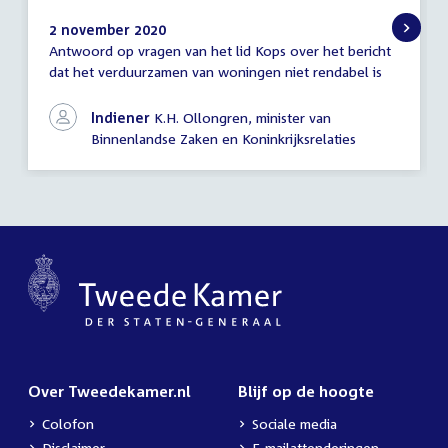
2 november 2020
Antwoord op vragen van het lid Kops over het bericht
Antwoord
dat het verduurzamen van woningen niet rendabel is
schriftelijke
vragen
Indiener
K.H. Ollongren, minister van
Binnenlandse Zaken en Koninkrijksrelaties
Over Tweedekamer.nl
Blijf op de hoogte
Colofon
Sociale media
Disclaimer
E-mailattenderingen