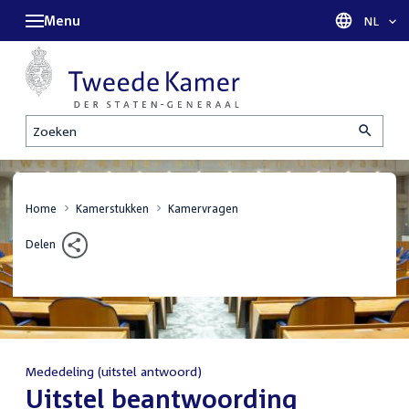
Menu
Taal sel
NL
Zoeken
Home
Kamerstukken
Kamervragen
Delen
Mededeling (uitstel antwoord)
:
Uitstel beantwoording