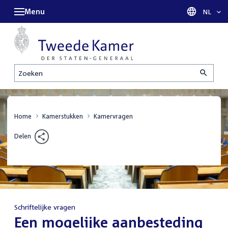
Menu
Taal sel
NL
Zoeken
Home
Kamerstukken
Kamervragen
Delen
Schriftelijke vragen
:
Een mogelijke aanbesteding