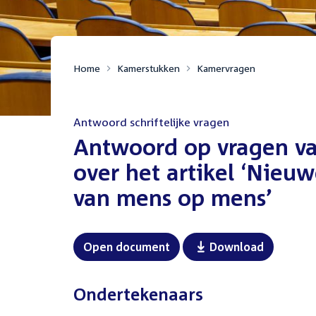
Home
Kamerstukken
Kamervragen
Antwoord schriftelijke vragen
:
Antwoord op vragen v
over het artikel ‘Nie
van mens op mens’
Open document
Download
Ondertekenaars