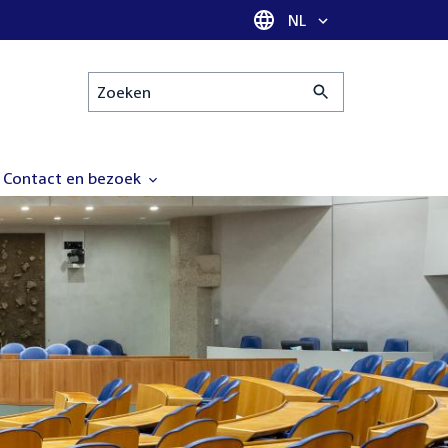
Taal selectie
NL
Zoeken
Contact en bezoek