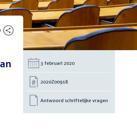
n
man
Datum:
3 februari 2020
Nummer:
2020Z00918
Antwoord schriftelijke vragen