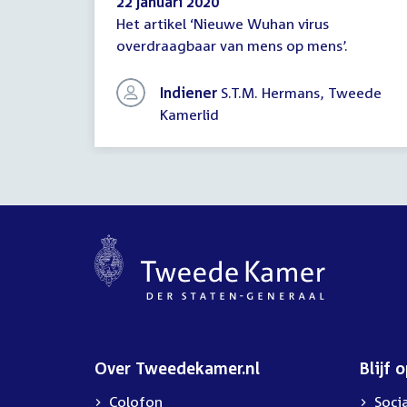
22 januari 2020
Het artikel ‘Nieuwe Wuhan virus
Schriftelijke
overdraagbaar van mens op mens’.
vragen
Indiener
S.T.M. Hermans, Tweede
Kamerlid
Over Tweedekamer.nl
Blijf 
Colofon
Soci