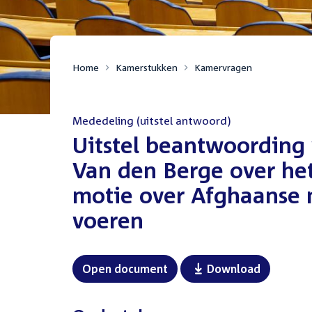
Home
Kamerstukken
Kamervragen
Mededeling (uitstel antwoord)
:
Uitstel beantwoording 
Van den Berge over h
motie over Afghaanse mi
voeren
Open document
Download