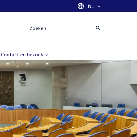
Taal selectie
NL
Zoeken
Contact en bezoek