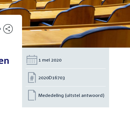
n
 en
Datum:
1 mei 2020
Nummer:
2020D16703
Mededeling (uitstel antwoord)