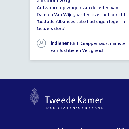
2 oktober 2019
Antwoord op vragen van de leden Van
Antwoord
Dam en Van Wijngaarden over het bericht
schriftelijke
‘Gedode Albanees Lato had eigen leger in
vragen
Gelders dorp’
Indiener
F.B.J. Grapperhaus, minister
van Justitie en Veiligheid