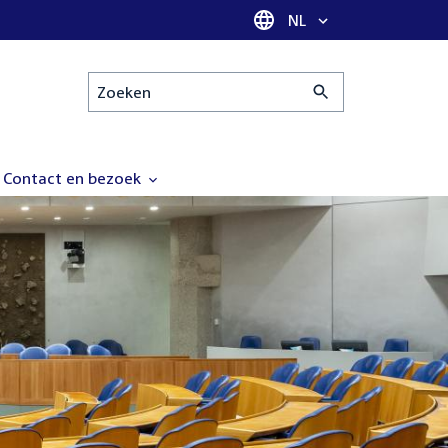
Taal selectie
NL
Zoeken
Contact en bezoek