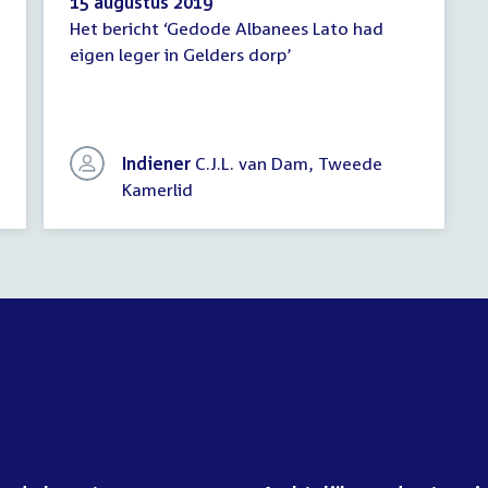
15 augustus 2019
Het bericht ‘Gedode Albanees Lato had
Schriftelijke
eigen leger in Gelders dorp’
vragen
Indiener
C.J.L. van Dam, Tweede
Kamerlid