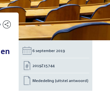
n
 en
Datum:
6 september 2019
Nummer:
2019Z15744
Mededeling (uitstel antwoord)