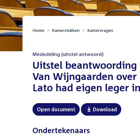
Home
Kamerstukken
Kamervragen
Mededeling (uitstel antwoord)
:
Uitstel beantwoording
Van Wijngaarden over 
Lato had eigen leger in
Open document
Download
Ondertekenaars