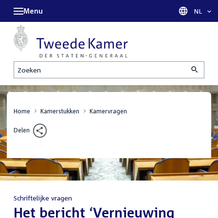
Menu
Taal sel
NL
Zoeken
Home
Kamerstukken
Kamervragen
Delen
Schriftelijke vragen
:
Het bericht ‘Vernieuwing