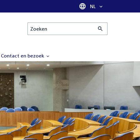
Taal selectie
NL
Zoeken
Contact en bezoek