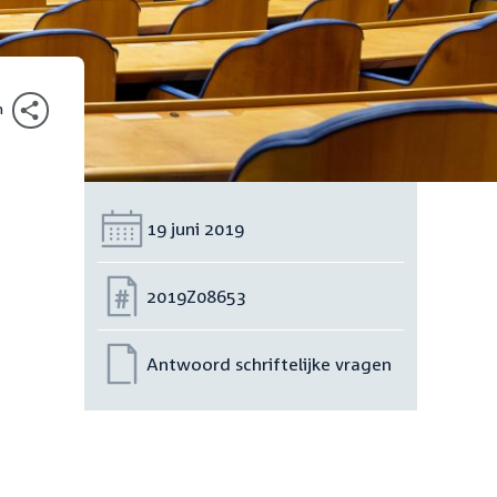
n
Datum:
19 juni 2019
Nummer:
2019Z08653
Antwoord schriftelijke vragen