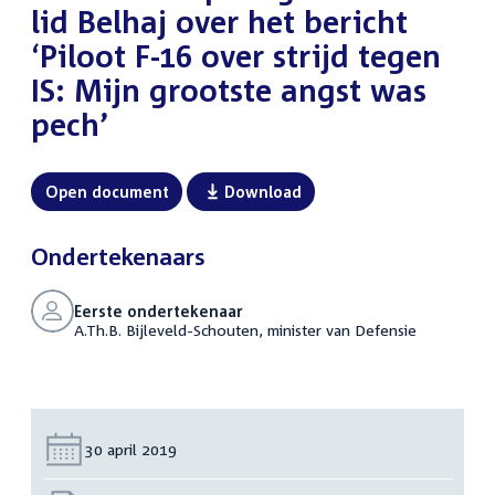
lid Belhaj over het bericht
‘Piloot F-16 over strijd tegen
IS: Mijn grootste angst was
pech’
Open document
Download
Ondertekenaars
Eerste ondertekenaar
A.Th.B. Bijleveld-Schouten, minister van Defensie
Datum:
30 april 2019