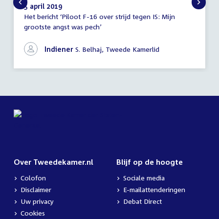
5 april 2019
Het bericht ‘Piloot F-16 over strijd tegen IS: Mijn
Schriftelijke
grootste angst was pech’
vragen
Indiener
S. Belhaj, Tweede Kamerlid
Over Tweedekamer.nl
Blijf op de hoogte
Colofon
Sociale media
Disclaimer
E-mailattenderingen
Uw privacy
Debat Direct
Cookies