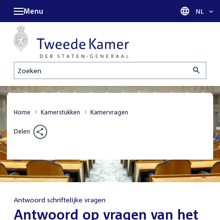
Menu
Taal sel
NL
Zoeken
Home
Kamerstukken
Kamervragen
Delen
Antwoord schriftelijke vragen
:
Antwoord op vragen van het