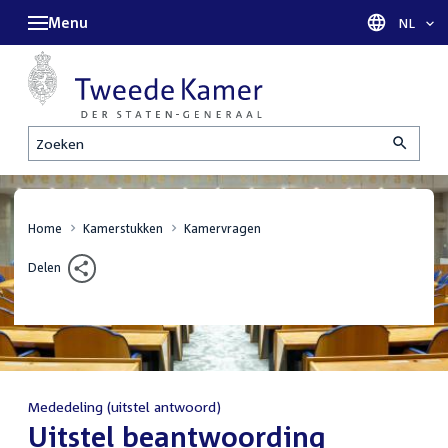
Menu
Taal sel
NL
Zoeken
Home
Kamerstukken
Kamervragen
Delen
Mededeling (uitstel antwoord)
:
Uitstel beantwoording