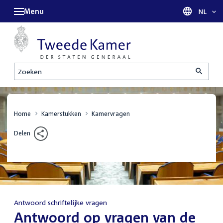
Menu
Taal sel
NL
Zoeken
Home
Kamerstukken
Kamervragen
Delen
Antwoord schriftelijke vragen
:
Antwoord op vragen van de