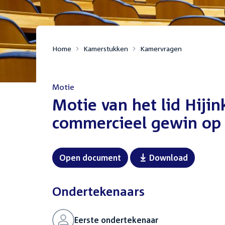
Home
Kamerstukken
Kamervragen
Motie
:
Motie van het lid Hiji
commercieel gewin op 
Open document
Download
Ondertekenaars
Eerste ondertekenaar