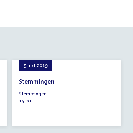
5 mrt 2019
Stemmingen
5
Stemmingen
maart
Tijd
15:00
2019
activiteit: