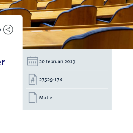
n
er
Datum:
20 februari 2019
Nummer:
27529-178
Motie