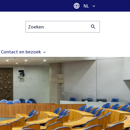
Taal selectie
NL
Zoeken
Contact en bezoek