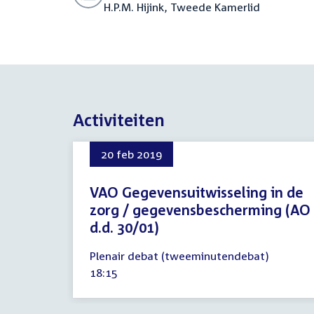
H.P.M. Hijink, Tweede Kamerlid
Activiteiten
20 feb 2019
VAO Gegevensuitwisseling in de
zorg / gegevensbescherming (AO
d.d. 30/01)
20
Plenair debat (tweeminutendebat)
februari
Tijd
18:15
2019
activiteit: