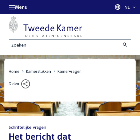
Menu
Taal sel
NL
Zoeken
Home
Kamerstukken
Kamervragen
Delen
Schriftelijke vragen
:
Het bericht dat