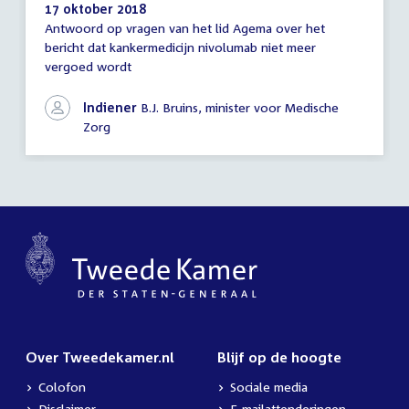
17 oktober 2018
Antwoord op vragen van het lid Agema over het
Antwoord
bericht dat kankermedicijn nivolumab niet meer
schriftelijke
vergoed wordt
vragen
Indiener
B.J. Bruins, minister voor Medische
Zorg
Over Tweedekamer.nl
Blijf op de hoogte
Colofon
Sociale media
Disclaimer
E-mailattenderingen