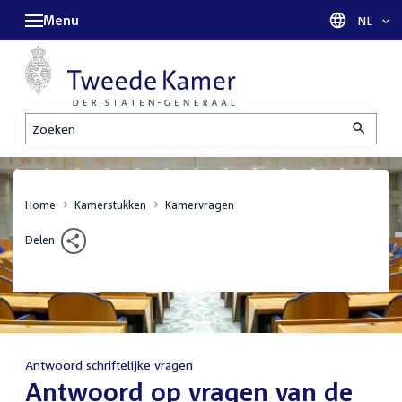
Menu
Taal sel
NL
Zoeken
Home
Kamerstukken
Kamervragen
Delen
Antwoord schriftelijke vragen
:
Antwoord op vragen van de