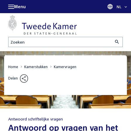
Menu
Taal sel
NL
Zoeken
Home
Kamerstukken
Kamervragen
Delen
Antwoord schriftelijke vragen
:
Antwoord op vragen van het