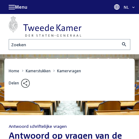
Menu
Taal sel
NL
Zoeken
Home
Kamerstukken
Kamervragen
Delen
Antwoord schriftelijke vragen
:
Antwoord op vragen van de