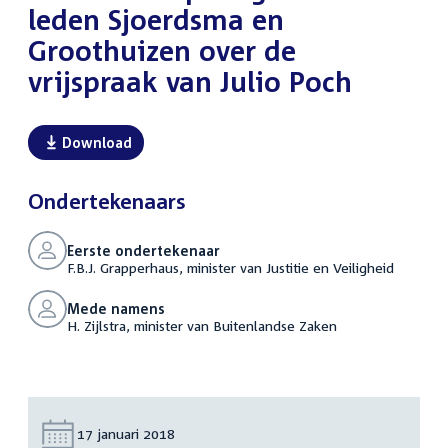
leden Sjoerdsma en
Groothuizen over de
vrijspraak van Julio Poch
Download
Ondertekenaars
Eerste ondertekenaar
F.B.J. Grapperhaus, minister van Justitie en Veiligheid
Mede namens
H. Zijlstra, minister van Buitenlandse Zaken
Datum:
17 januari 2018