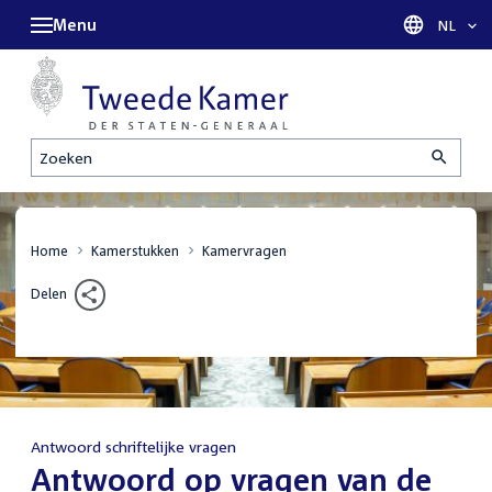
Menu
Taal sel
NL
Zoeken
Home
Kamerstukken
Kamervragen
Delen
Antwoord schriftelijke vragen
:
Antwoord op vragen van de