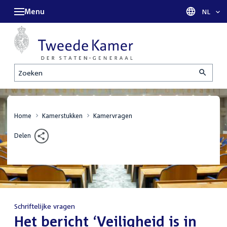
Menu
Taal sel
NL
Zoeken
Home
Kamerstukken
Kamervragen
Delen
Schriftelijke vragen
:
Het bericht ‘Veiligheid is in