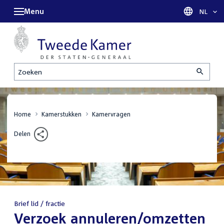
Menu
Taal sel
NL
Zoeken
Home
Kamerstukken
Kamervragen
Delen
Brief lid / fractie
:
Verzoek annuleren/omzetten