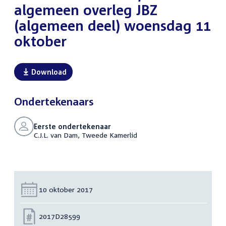
algemeen overleg JBZ
(algemeen deel) woensdag 11
oktober
Download
Ondertekenaars
Eerste ondertekenaar
C.J.L. van Dam, Tweede Kamerlid
Datum:
10 oktober 2017
Nummer:
2017D28599