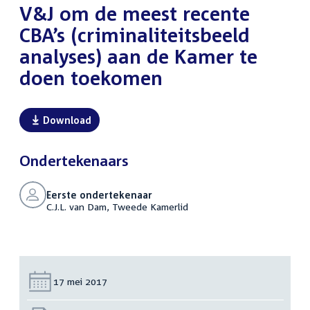
V&J om de meest recente
CBA’s (criminaliteitsbeeld
analyses) aan de Kamer te
doen toekomen
Download
Ondertekenaars
Eerste ondertekenaar
C.J.L. van Dam, Tweede Kamerlid
Datum:
17 mei 2017