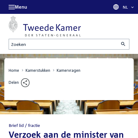
Menu
Taal sel
NL
Zoeken
Home
Kamerstukken
Kamervragen
Delen
Brief lid / fractie
:
Verzoek aan de minister van