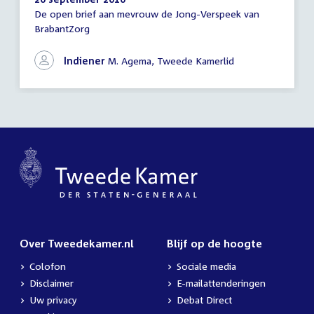
De open brief aan mevrouw de Jong-Verspeek van
Schriftelijke
BrabantZorg
vragen
Indiener
M. Agema, Tweede Kamerlid
Over Tweedekamer.nl
Blijf op de hoogte
Colofon
Sociale media
Disclaimer
E-mailattenderingen
Uw privacy
Debat Direct