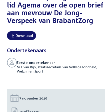
lid Agema over de open brief
aan mevrouw De Jong-
Verspeek van BrabantZorg
Download
Ondertekenaars
Eerste ondertekenaar
M.J. van Rijn, staatssecretaris van Volksgezondheid,
Welzijn en Sport
Datum:
7 november 2016
Nummer:
2016Z17319