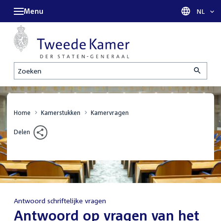
Menu
Taal sel
NL
Zoeken
Home
Kamerstukken
Kamervragen
Delen
Antwoord schriftelijke vragen
:
Antwoord op vragen van het