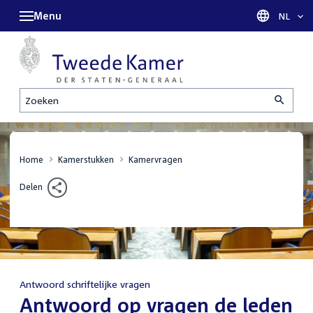
Menu
Taal sel
NL
Zoeken
Home
Kamerstukken
Kamervragen
Delen
Antwoord schriftelijke vragen
:
Antwoord op vragen de leden