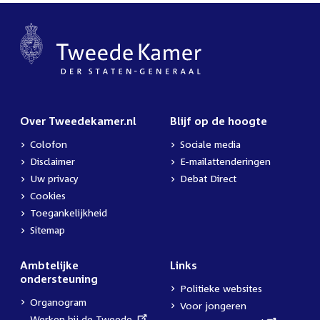
Over Tweedekamer.nl
Blijf op de hoogte
Colofon
Sociale media
Disclaimer
E-mailattenderingen
Uw privacy
Debat Direct
Cookies
Toegankelijkheid
Sitemap
Ambtelijke
Links
ondersteuning
Politieke websites
Organogram
Voor jongeren
External
Werken bij de Tweede