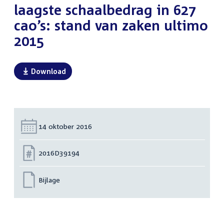
laagste schaalbedrag in 627
cao’s: stand van zaken ultimo
2015
Download
Datum:
14 oktober 2016
Nummer:
2016D39194
Bijlage