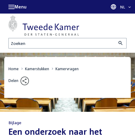
Menu
Taal sel
NL
Zoeken
Home
Kamerstukken
Kamervragen
Delen
Bijlage
:
Een onderzoek naar het