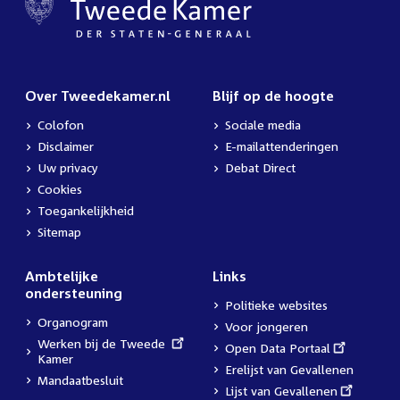
Over Tweedekamer.nl
Blijf op de hoogte
Colofon
Sociale media
Disclaimer
E-mailattenderingen
Uw privacy
Debat Direct
Cookies
Toegankelijkheid
Sitemap
Ambtelijke
Links
ondersteuning
Politieke websites
Organogram
Voor jongeren
External
Werken bij de Tweede
External
Open Data Portaal
link:
Kamer
link:
Erelijst van Gevallenen
Mandaatbesluit
External
Lijst van Gevallenen