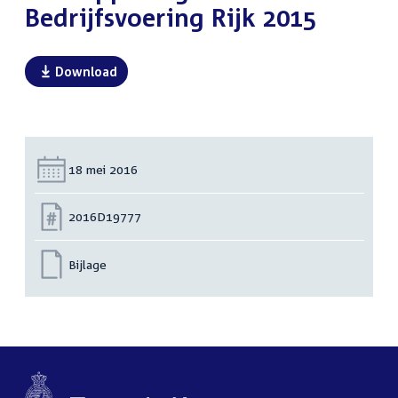
Bedrijfsvoering Rijk 2015
Download
Datum:
18 mei 2016
Nummer:
2016D19777
Bijlage