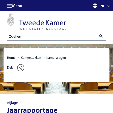
Menu
Taal sel
NL
Zoeken
Home
Kamerstukken
Kamervragen
Delen
Bijlage
:
Jaarrapportage