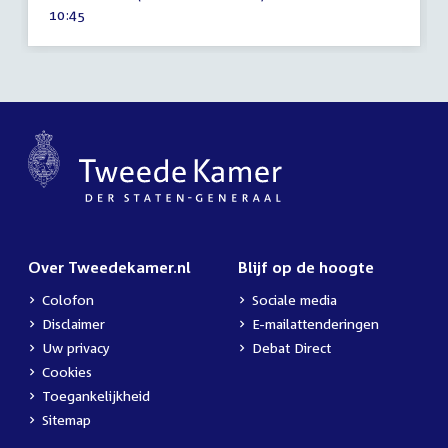
maart
Tijd
10:45
2016
activiteit:
Over Tweedekamer.nl
Blijf op de hoogte
Colofon
Sociale media
Disclaimer
E-mailattenderingen
Uw privacy
Debat Direct
Cookies
Toegankelijkheid
Sitemap