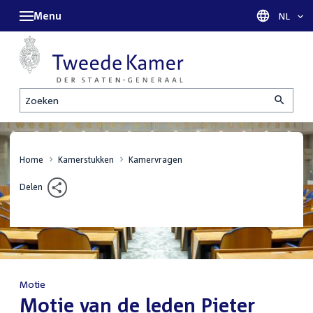
Menu
Taal sel
NL
Zoeken
Home
Kamerstukken
Kamervragen
Delen
Motie
:
Motie van de leden Pieter