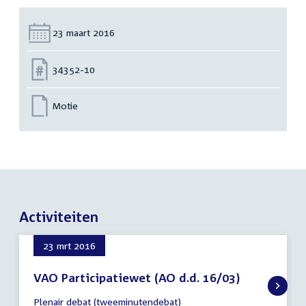
Datum:
23 maart 2016
Nummer:
34352-10
Motie
Activiteiten
23 mrt 2016
VAO Participatiewet (AO d.d. 16/03)
23
Plenair debat (tweeminutendebat)