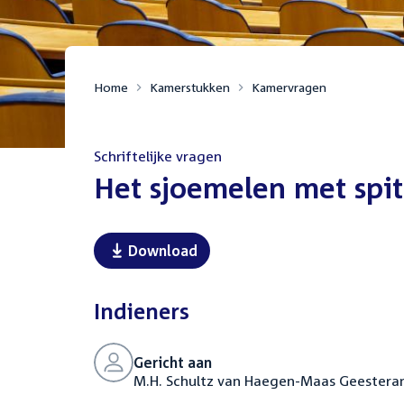
Home
Kamerstukken
Kamervragen
Schriftelijke vragen
:
Het sjoemelen met spi
Download
Indieners
Gericht aan
M.H. Schultz van Haegen-Maas Geesteranu