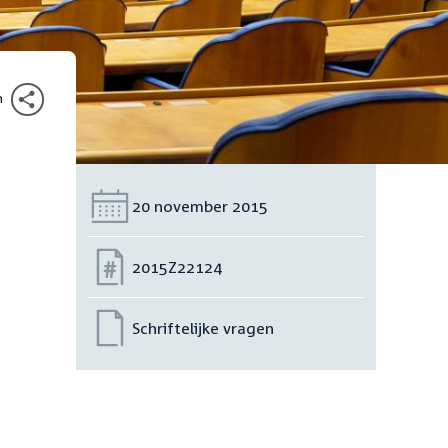
n
Datum:
20 november 2015
Nummer:
2015Z22124
Schriftelijke vragen