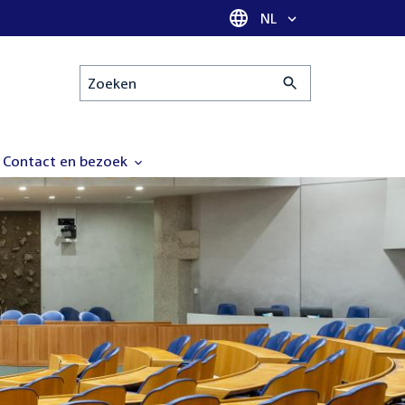
Taal selectie
NL
Zoeken
Contact en bezoek