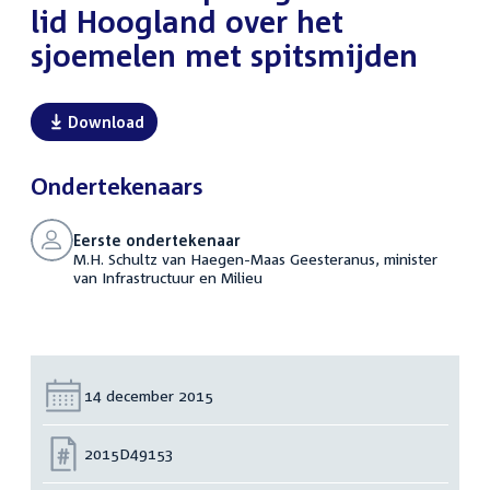
lid Hoogland over het
sjoemelen met spitsmijden
Download
Ondertekenaars
Eerste ondertekenaar
M.H. Schultz van Haegen-Maas Geesteranus, minister
van Infrastructuur en Milieu
Datum:
14 december 2015
Nummer:
2015D49153