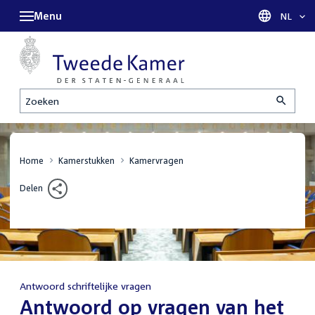
Menu
Taal sel
NL
Zoeken
Home
Kamerstukken
Kamervragen
Delen
Antwoord schriftelijke vragen
:
Antwoord op vragen van het