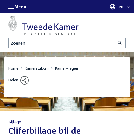
Menu
Taal sel
NL
Zoeken
Home
Kamerstukken
Kamervragen
Delen
Bijlage
:
Cijferbijlage bij de