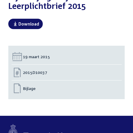
Leerplichtbrief 2015
Download
Datum:
19 maart 2015
Nummer:
2015D10037
Bijlage