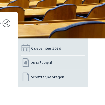
n
Datum:
5 december 2014
Nummer:
2014Z22416
Schriftelijke vragen