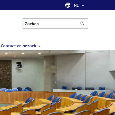
Taal selectie
NL
Zoeken
Contact en bezoek