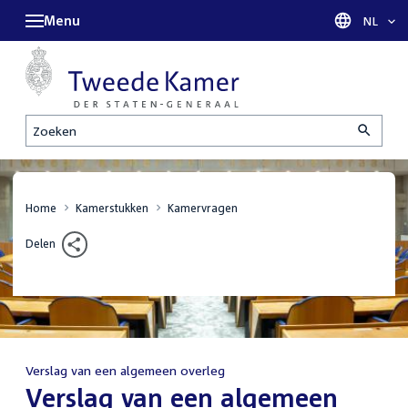
Menu
Taal sel
NL
Zoeken
Home
Kamerstukken
Kamervragen
Delen
Verslag van een algemeen overleg
:
Verslag van een algemeen