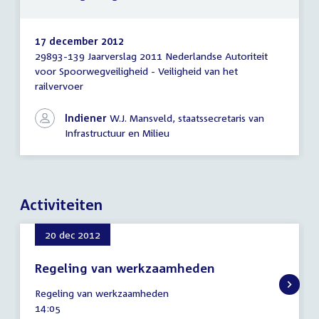
17 december 2012
29893-139 Jaarverslag 2011 Nederlandse Autoriteit
Brief
voor Spoorwegveiligheid - Veiligheid van het
regering
railvervoer
Indiener
W.J. Mansveld, staatssecretaris van
Infrastructuur en Milieu
Activiteiten
20 dec 2012
Regeling van werkzaamheden
20
Regeling van werkzaamheden
december
Tijd
14:05
2012