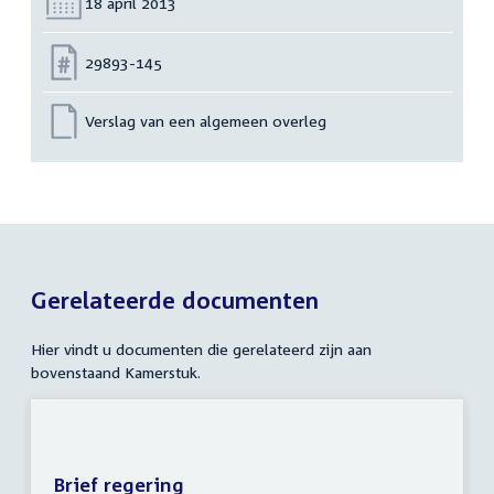
Datum:
18 april 2013
Nummer:
29893-145
Verslag van een algemeen overleg
Gerelateerde documenten
Hier vindt u documenten die gerelateerd zijn aan
bovenstaand Kamerstuk.
Brief regering