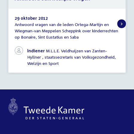
29 oktober 2012
Antwoord vragen van de leden Ortega-Martijn en
Antwoord
Wiegman-van Meppelen Scheppink over kinderrechten
schriftelijke
op Bonaire, Sint Eustatius en Saba
vragen
Indiener
M.L.L.E. Veldhuijzen van Zanten-
Hyllner , staatssecretaris van Volksgezondheid,
Welzijn en Sport