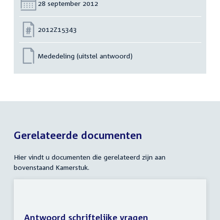
Datum:
28 september 2012
Nummer:
2012Z15343
Mededeling (uitstel antwoord)
Gerelateerde documenten
Hier vindt u documenten die gerelateerd zijn aan
bovenstaand Kamerstuk.
Antwoord schriftelijke vragen