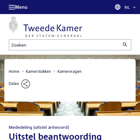
Menu
Taal sel
NL
Zoeken
Home
Kamerstukken
Kamervragen
Delen
Mededeling (uitstel antwoord)
:
Uitstel beantwoording